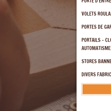
PORTE D'ENTRE
VOLETS ROULA
PORTES DE GA
PORTAILS - C
AUTOMATISME
STORES BANN
DIVERS FABRI