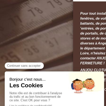
Pour tout instal
fenêtres, de vol
battants, de 
'entrées, de por
de portails, de 
stores et de mo
diverses à Ange
le département 
Loire, n'hésitez
contacter AN
FERMETURE !
ANJOU CLOT
FERMETURE es
entreprise RGE
©2021 ANJOU
FERMETURE