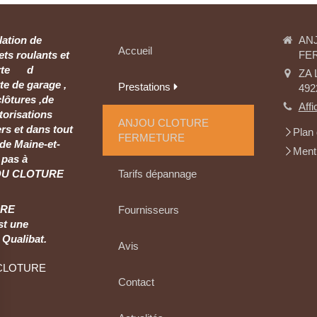
lation de
AN
Accueil
ets roulants et
FE
porte d
ZA 
te de garage ,
Prestations
492
clôtures ,de
Affi
torisations
ANJOU CLOTURE
rs et dans tout
Plan 
FERMETURE
de Maine-et-
Menti
 pas à
JOU CLOTURE
Tarifs dépannage
URE
Fournisseurs
t une
 Qualibat.
Avis
 CLOTURE
Contact