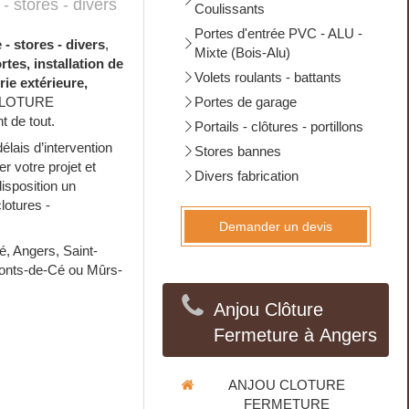
- stores - divers
Coulissants
Portes d'entrée PVC - ALU -
- stores - divers
,
Mixte (Bois-Alu)
rtes, installation de
Volets roulants - battants
rie extérieure,
 CLOTURE
Portes de garage
t de tout.
Portails - clôtures - portillons
is d’intervention
Stores bannes
r votre projet et
Divers fabrication
isposition un
lotures -
Demander un devis
é, Angers, Saint-
Ponts-de-Cé ou Mûrs-
Anjou Clôture
Fermeture à Angers
ANJOU CLOTURE
FERMETURE