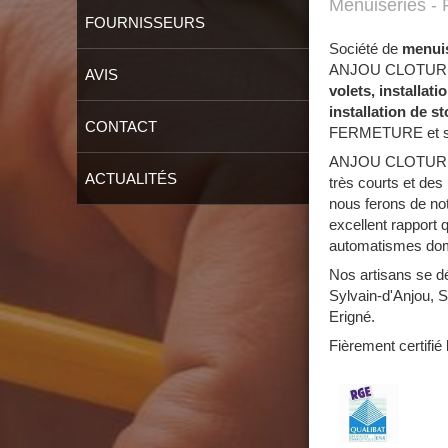
Menuiseries - 
FOURNISSEURS
Société de
menuis
ANJOU CLOTURE 
AVIS
volets, installat
installation de s
CONTACT
FERMETURE et ses a
ANJOU CLOTURE FE
ACTUALITÉS
très courts et des
nous ferons de not
excellent rapport 
automatismes domo
Nos artisans se dé
Sylvain-d'Anjou, 
Erigné.
Fièrement certifié