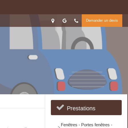
Demander un devis
Prestations
Fenêtres - Portes fenêtres -