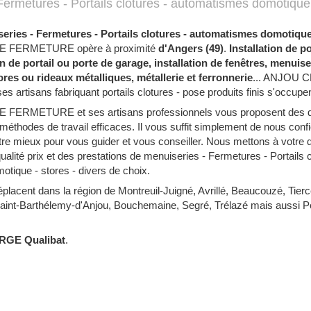
Fermetures - Portails clotures - automatismes domotique 
eries - Fermetures - Portails clotures - automatismes domotique 
FERMETURE opère à proximité
d'Angers (49)
.
Installation de po
ion de portail ou porte de garage, installation de fenêtres, menuise
tores ou rideaux métalliques, métallerie et ferronnerie
... ANJOU
rtisans fabriquant portails clotures - pose produits finis s'occupen
RMETURE et ses artisans professionnels vous proposent des déla
 méthodes de travail efficaces. Il vous suffit simplement de nous confie
re mieux pour vous guider et vous conseiller. Nous mettons à votre d
qualité prix et des prestations de menuiseries - Fermetures - Portails c
tique - stores - divers de choix.
placent dans la région de Montreuil-Juigné, Avrillé, Beaucouzé, Tierc
Saint-Barthélemy-d'Anjou, Bouchemaine, Segré, Trélazé mais aussi 
RGE Qualibat
.