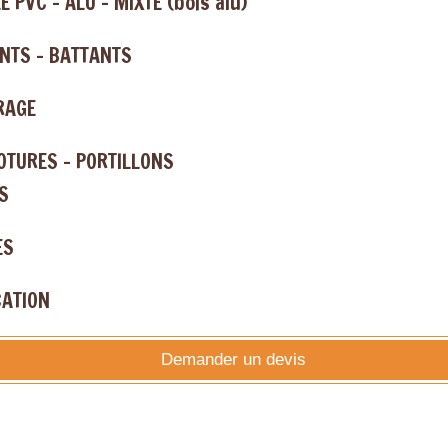
E PVC - ALU - MIXTE (bois alu)
NTS - BATTANTS
RAGE
LOTURES - PORTILLONS
S
ES
CATION
Demander un devis