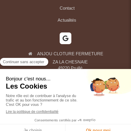
Contact
Actualités
ANJOU CLOTURE FERMETURE
ZA LA CHESNAIE
49220
Pruillé
Afficher le téléphone
Plan du site
Mentions légales
Demander un devis
Création et référencement du site par Simplébo