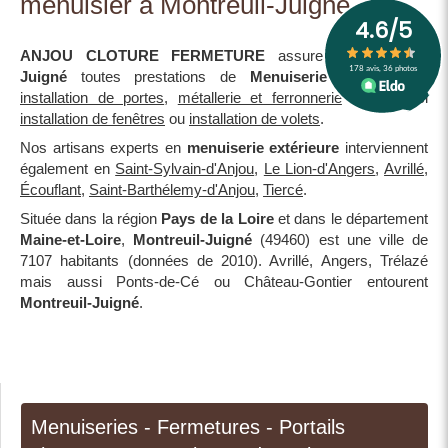
menuisier à Montreuil-Juigné
ANJOU CLOTURE FERMETURE
assure à
Montreuil-
Juigné
toutes prestations de
Menuiserie extérieure
:
installation de portes
,
métallerie et ferronnerie
mais aussi
installation de fenêtres
ou
installation de volets
.
Nos artisans experts en
menuiserie extérieure
interviennent
également en
Saint-Sylvain-d'Anjou
,
Le Lion-d'Angers
,
Avrillé
,
Écouflant
,
Saint-Barthélemy-d'Anjou
,
Tiercé
.
Située dans la région
Pays de la Loire
et dans le département
Maine-et-Loire
,
Montreuil-Juigné
(49460) est une ville de
7107 habitants (données de 2010). Avrillé, Angers, Trélazé
mais aussi Ponts-de-Cé ou Château-Gontier entourent
Montreuil-Juigné
.
Menuiseries - Fermetures - Portails